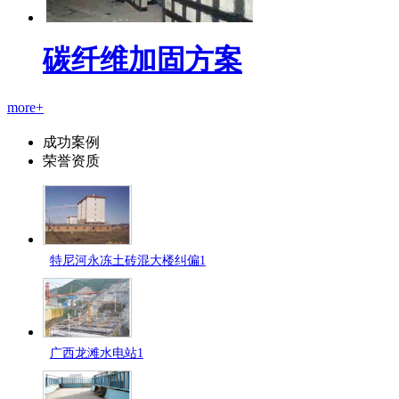
碳纤维加固方案
more+
成功案例
荣誉资质
特尼河永冻土砖混大楼纠偏1
广西龙滩水电站1