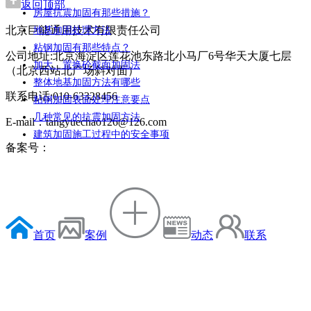
返回顶部
房屋抗震加固有那些措施？
北京巨能通用技术有限责任公司
地基加固处理方法
粘钢加固有那些特点？
公司地址:北京海淀区莲花池东路北小马厂6号华天大厦七层
加大、置换砼截面加固法
（北京西站北广场斜对面）
整体地基加固方法有哪些
联系电话:010-63328456
粘钢加固表面处理注意要点
几种常见的抗震加固方法
E-mail：tangyuechao126@126.com
建筑加固施工过程中的安全事项
备案号：
首页
案例
动态
联系