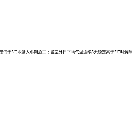
定低于5℃即进入冬期施工；当室外日平均气温连续5天稳定高于5℃时解除