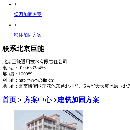
+
烟囱加固方案
+
移楼加固方案
联系北京巨能
北京巨能通用技术有限责任公司
电 话：010-63328456
邮 编：100089
网 址：http://www.bjjn.cn/
地 址：北京海淀区莲花池东路北小马厂6号华天大厦七层（北
首页
>
方案中心
>
建筑加固方案