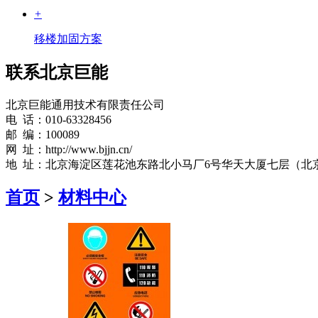
+
移楼加固方案
联系北京巨能
北京巨能通用技术有限责任公司
电 话：010-63328456
邮 编：100089
网 址：http://www.bjjn.cn/
地 址：北京海淀区莲花池东路北小马厂6号华天大厦七层（北
首页
>
材料中心