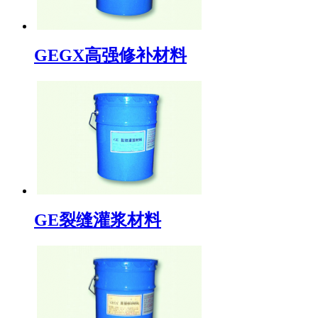
GEGX高强修补材料
GE裂缝灌浆材料