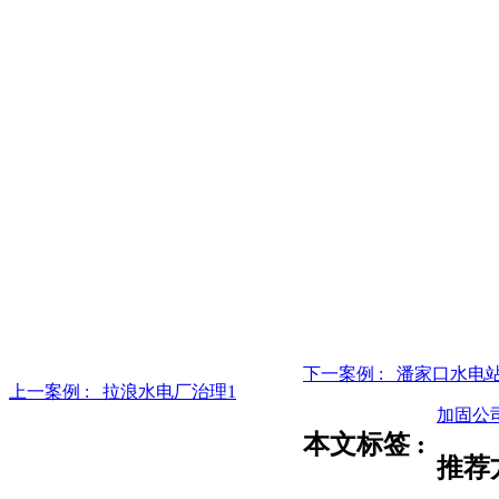
下一案例 : 潘家口水电
上一案例 :
拉浪水电厂治理1
加固公
本文标签 :
推荐