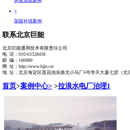
房屋加固案例
+
加固补强案例
联系北京巨能
北京巨能通用技术有限责任公司
电 话：010-63328456
邮 编：100089
网 址：http://www.bjjn.cn/
地 址：北京海淀区莲花池东路北小马厂6号华天大厦七层（北
首页
>
案例中心>
>
拉浪水电厂治理1