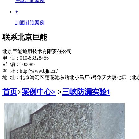
房屋加固案例
+
加固补强案例
联系北京巨能
北京巨能通用技术有限责任公司
电 话：010-63328456
邮 编：100089
网 址：http://www.bjjn.cn/
地 址：北京海淀区莲花池东路北小马厂6号华天大厦七层（北
首页
>
案例中心>
>
三峡防漏实验1