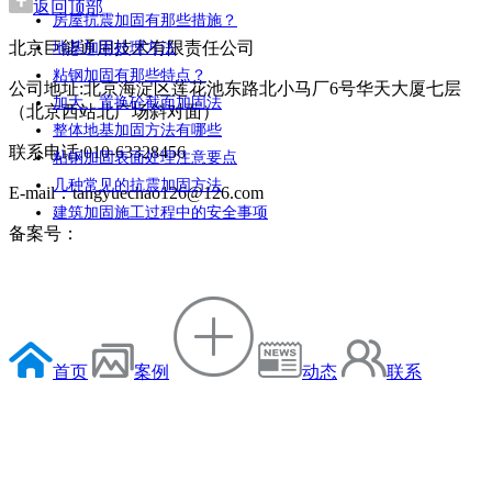
返回顶部
房屋抗震加固有那些措施？
北京巨能通用技术有限责任公司
地基加固处理方法
粘钢加固有那些特点？
公司地址:北京海淀区莲花池东路北小马厂6号华天大厦七层
加大、置换砼截面加固法
（北京西站北广场斜对面）
整体地基加固方法有哪些
联系电话:010-63328456
粘钢加固表面处理注意要点
几种常见的抗震加固方法
E-mail：tangyuechao126@126.com
建筑加固施工过程中的安全事项
备案号：
首页
案例
动态
联系