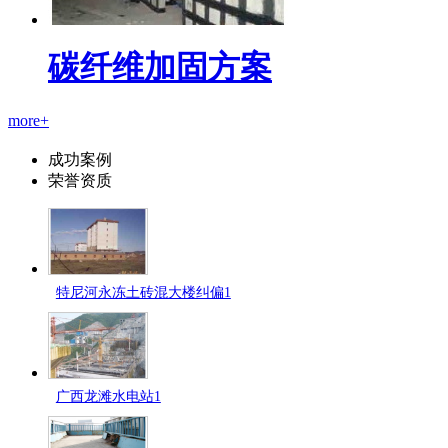
碳纤维加固方案
more+
成功案例
荣誉资质
特尼河永冻土砖混大楼纠偏1
广西龙滩水电站1