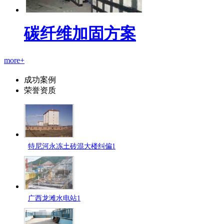
碳纤维加固方案
more+
成功案例
荣誉资质
特尼河永冻土砖混大楼纠偏1
广西龙滩水电站1