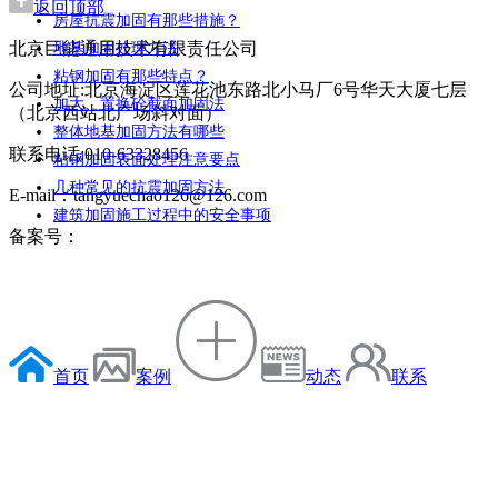
返回顶部
房屋抗震加固有那些措施？
北京巨能通用技术有限责任公司
地基加固处理方法
粘钢加固有那些特点？
公司地址:北京海淀区莲花池东路北小马厂6号华天大厦七层
加大、置换砼截面加固法
（北京西站北广场斜对面）
整体地基加固方法有哪些
联系电话:010-63328456
粘钢加固表面处理注意要点
几种常见的抗震加固方法
E-mail：tangyuechao126@126.com
建筑加固施工过程中的安全事项
备案号：
首页
案例
动态
联系