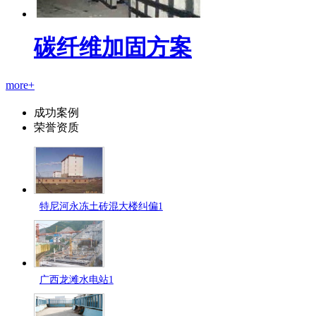
碳纤维加固方案
more+
成功案例
荣誉资质
特尼河永冻土砖混大楼纠偏1
广西龙滩水电站1