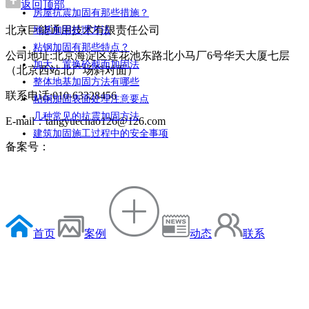
返回顶部
房屋抗震加固有那些措施？
北京巨能通用技术有限责任公司
地基加固处理方法
粘钢加固有那些特点？
公司地址:北京海淀区莲花池东路北小马厂6号华天大厦七层
加大、置换砼截面加固法
（北京西站北广场斜对面）
整体地基加固方法有哪些
联系电话:010-63328456
粘钢加固表面处理注意要点
几种常见的抗震加固方法
E-mail：tangyuechao126@126.com
建筑加固施工过程中的安全事项
备案号：
首页
案例
动态
联系