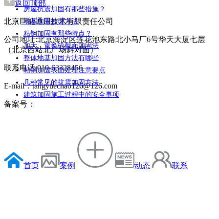
返回顶部
房屋抗震加固有那些措施？
北京巨能通用技术有限责任公司
地基加固处理方法
粘钢加固有那些特点？
公司地址:北京海淀区莲花池东路北小马厂6号华天大厦七层
加大、置换砼截面加固法
（北京西站北广场斜对面）
整体地基加固方法有哪些
联系电话:010-63328456
粘钢加固表面处理注意要点
几种常见的抗震加固方法
E-mail：tangyuechao126@126.com
建筑加固施工过程中的安全事项
备案号：
首页
案例
动态
联系