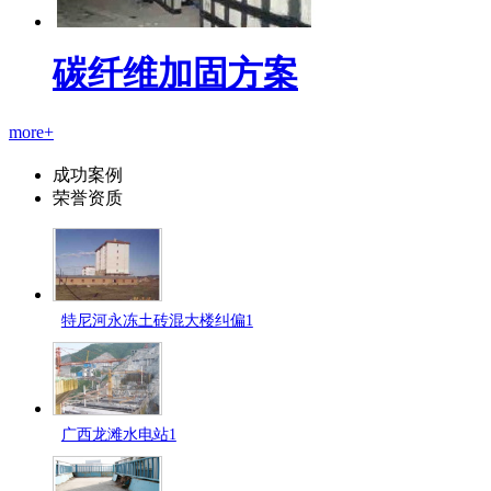
碳纤维加固方案
more+
成功案例
荣誉资质
特尼河永冻土砖混大楼纠偏1
广西龙滩水电站1